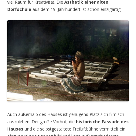
viel Raum für Kreativität. Die
Ästhetik einer alten
Dorfschule
aus dem 19. Jahrhundert ist schon einzigartig.
Auch außerhalb des Hauses ist genügend Platz sich filmisch
auszuleben. Der große Vorhof, die
historische Fassade des
Hauses
und die selbstgestaltete Freiluftbühne vermittelt ein